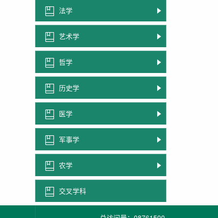
法学
艺术学
哲学
历史学
医学
军事学
农学
交叉学科
总访问量：
08761500