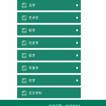
法学
艺术学
哲学
历史学
医学
军事学
农学
交叉学科
总访问量：
08758003