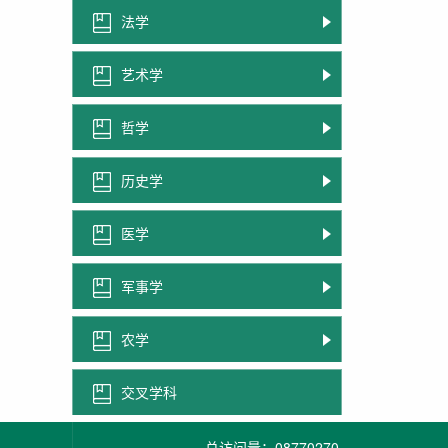
法学
艺术学
哲学
历史学
医学
军事学
农学
交叉学科
总访问量：
08770270