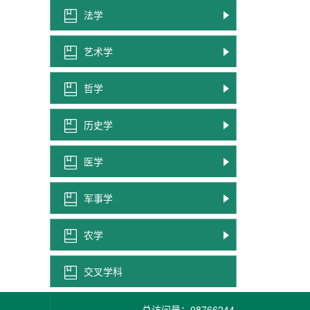
法学
艺术学
哲学
历史学
医学
军事学
农学
交叉学科
总访问量：
08766244