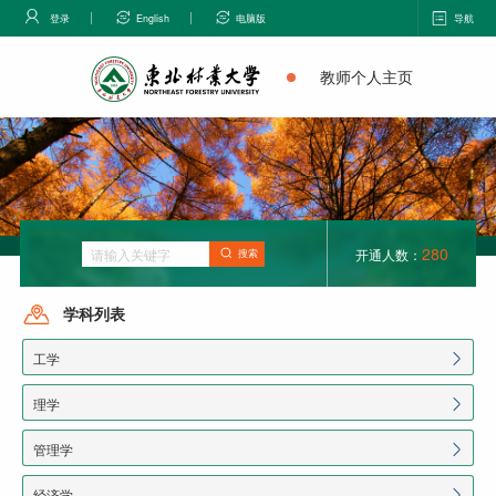
登录
English
电脑版
导航
教师个人主页
280
开通人数：
搜索
学科列表
工学
理学
管理学
经济学