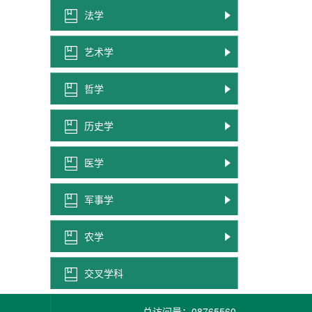
法学
艺术学
哲学
历史学
医学
军事学
农学
交叉学科
总访问量：
08765560