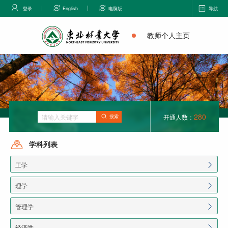
登录
English
电脑版
导航
教师个人主页
280
开通人数：
搜索
学科列表
工学
理学
管理学
经济学