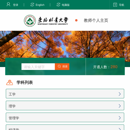
登录
English
电脑版
导航
教师个人主页
280
开通人数：
搜索
学科列表
工学
理学
管理学
经济学