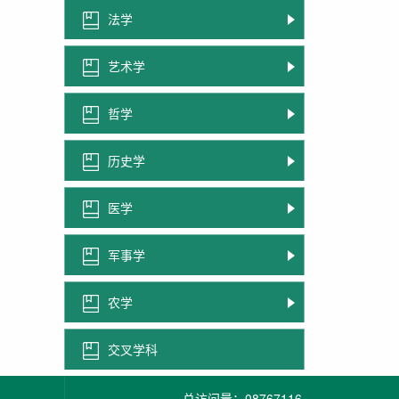
法学
艺术学
哲学
历史学
医学
军事学
农学
交叉学科
总访问量：
08767116