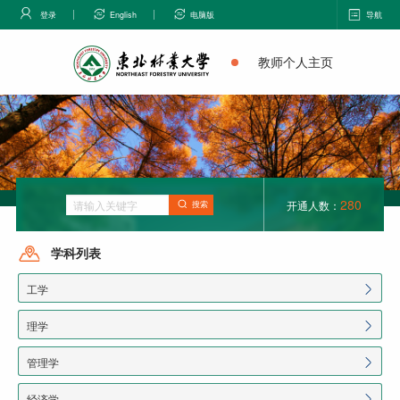
登录
English
电脑版
导航
教师个人主页
280
开通人数：
搜索
学科列表
工学
理学
管理学
经济学