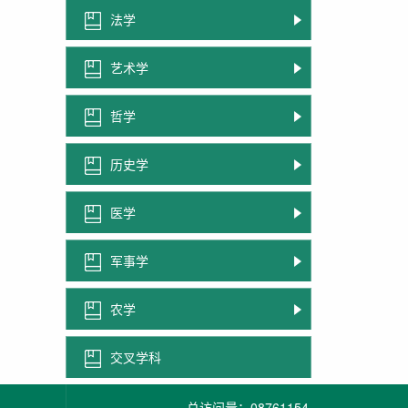
法学
艺术学
哲学
历史学
医学
军事学
农学
交叉学科
总访问量：
08761154