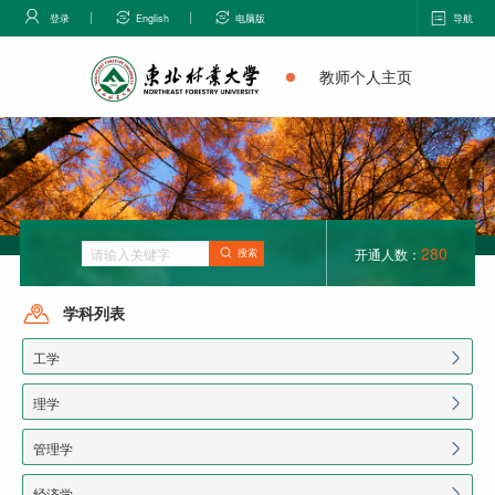
登录
English
电脑版
导航
教师个人主页
280
开通人数：
搜索
学科列表
工学
理学
管理学
经济学