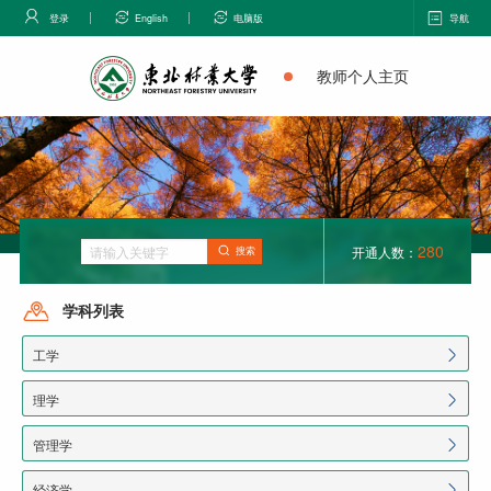
登录
English
电脑版
导航
教师个人主页
280
开通人数：
搜索
学科列表
工学
理学
管理学
经济学