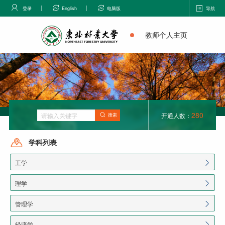
登录
English
电脑版
导航
教师个人主页
280
开通人数：
搜索
学科列表
工学
理学
管理学
经济学