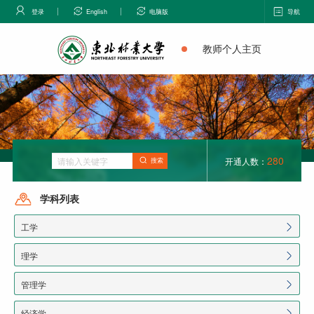
登录
English
电脑版
导航
教师个人主页
280
开通人数：
搜索
学科列表
工学
理学
管理学
经济学