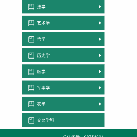
法学
艺术学
哲学
历史学
医学
军事学
农学
交叉学科
总访问量：
08754604