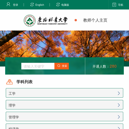
登录
English
电脑版
导航
教师个人主页
280
开通人数：
搜索
学科列表
工学
理学
管理学
经济学