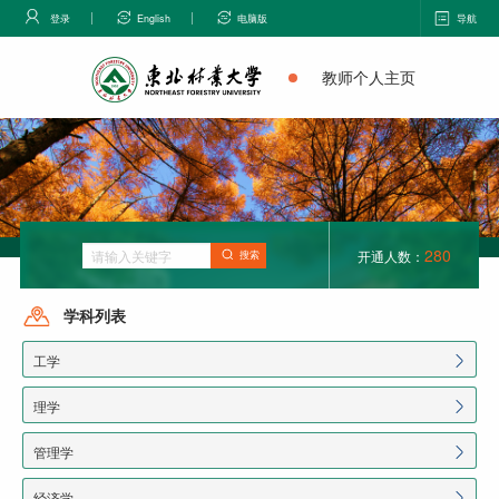
登录
English
电脑版
导航
教师个人主页
280
开通人数：
搜索
学科列表
工学
理学
管理学
经济学