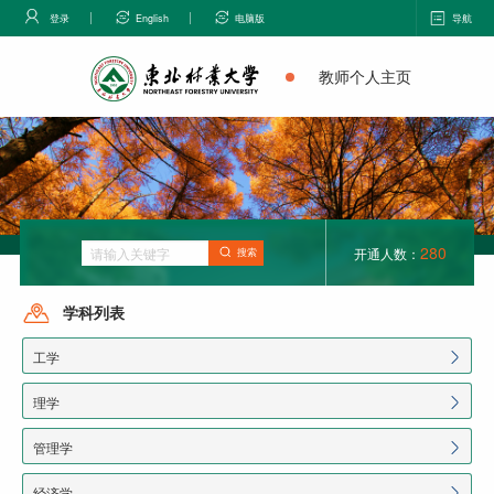
登录
English
电脑版
导航
教师个人主页
280
开通人数：
搜索
学科列表
工学
理学
管理学
经济学