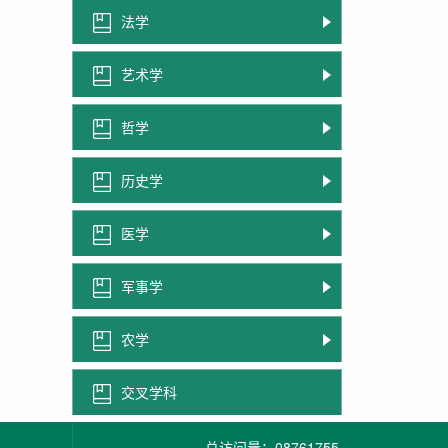
法学
艺术学
哲学
历史学
医学
军事学
农学
交叉学科
总访问量：
08761755