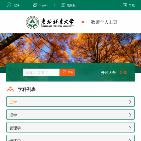
登录
English
电脑版
导航
教师个人主页
280
开通人数：
搜索
学科列表
工学
理学
管理学
经济学