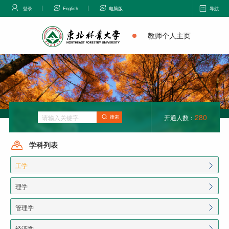
登录
English
电脑版
导航
教师个人主页
280
开通人数：
搜索
学科列表
工学
理学
管理学
经济学