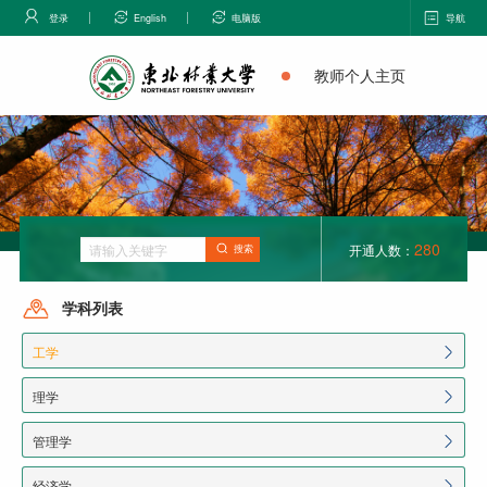
登录
English
电脑版
导航
教师个人主页
280
开通人数：
搜索
学科列表
工学
理学
管理学
经济学