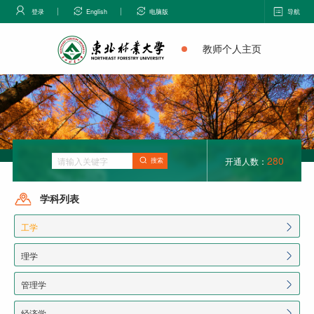
登录
English
电脑版
导航
教师个人主页
280
开通人数：
搜索
学科列表
工学
理学
管理学
经济学