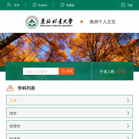
登录
English
电脑版
导航
教师个人主页
280
开通人数：
搜索
学科列表
工学
理学
管理学
经济学