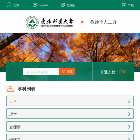
登录
English
电脑版
导航
教师个人主页
280
开通人数：
搜索
学科列表
工学
理学
管理学
经济学