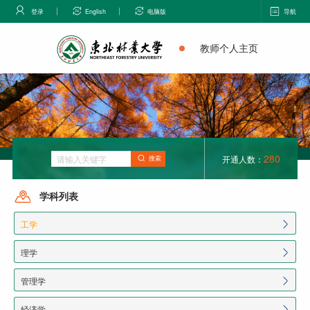
登录
English
电脑版
导航
教师个人主页
280
开通人数：
搜索
学科列表
工学
理学
管理学
经济学