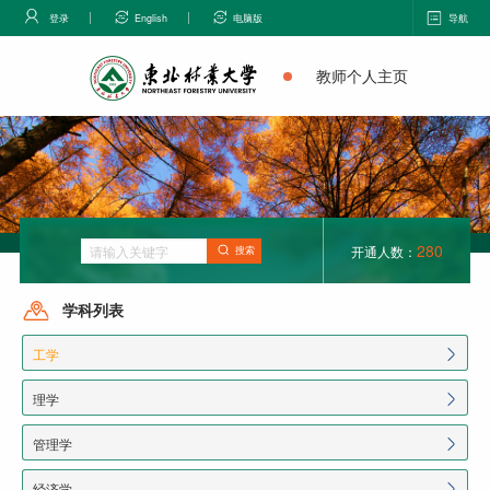
登录
English
电脑版
导航
教师个人主页
280
开通人数：
搜索
学科列表
工学
理学
管理学
经济学