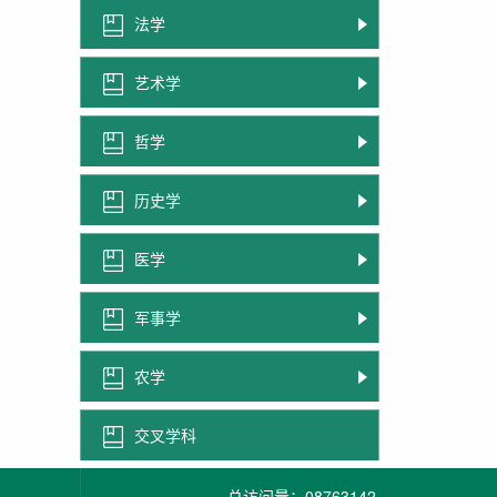
法学
艺术学
哲学
历史学
医学
军事学
农学
交叉学科
总访问量：
08763142