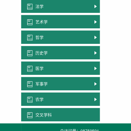
法学
艺术学
哲学
历史学
医学
军事学
农学
交叉学科
总访问量：
08759591