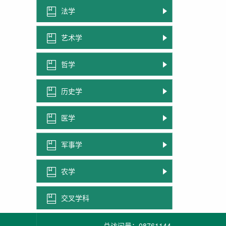
法学
艺术学
哲学
历史学
医学
军事学
农学
交叉学科
总访问量：
08761144