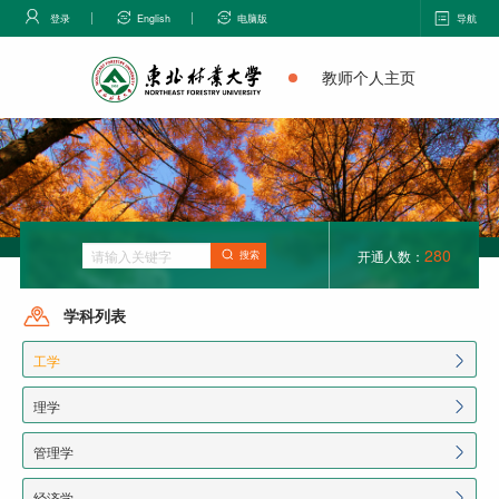
登录
English
电脑版
导航
教师个人主页
280
开通人数：
搜索
学科列表
工学
理学
管理学
经济学