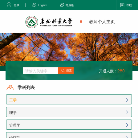
登录
English
电脑版
导航
教师个人主页
280
开通人数：
搜索
学科列表
工学
理学
管理学
经济学