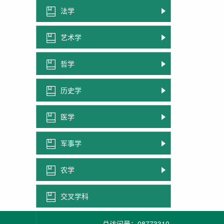
法学
艺术学
哲学
历史学
医学
军事学
农学
交叉学科
总访问量：
08773310