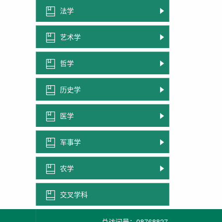
法学
艺术学
哲学
历史学
医学
军事学
农学
交叉学科
总访问量：
08768827