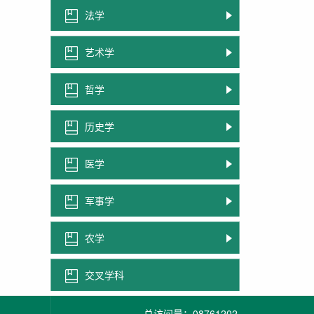
法学
艺术学
哲学
历史学
医学
军事学
农学
交叉学科
总访问量：
08761202