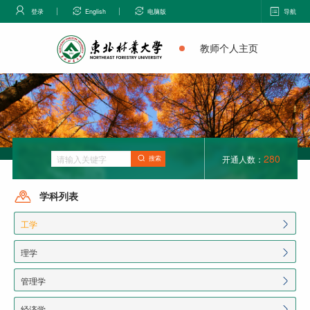
登录
English
电脑版
导航
教师个人主页
280
开通人数：
搜索
学科列表
工学
理学
管理学
经济学