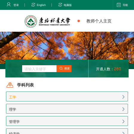
登录
English
电脑版
导航
教师个人主页
280
开通人数：
搜索
学科列表
工学
理学
管理学
经济学