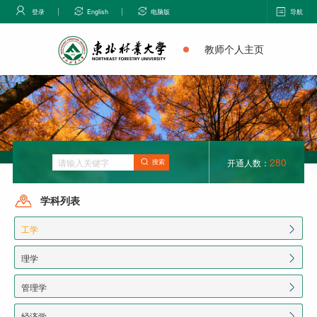
登录
English
电脑版
导航
教师个人主页
280
开通人数：
搜索
学科列表
工学
理学
管理学
经济学