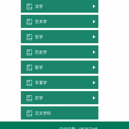
法学
艺术学
哲学
历史学
医学
军事学
农学
交叉学科
总访问量：
08767245