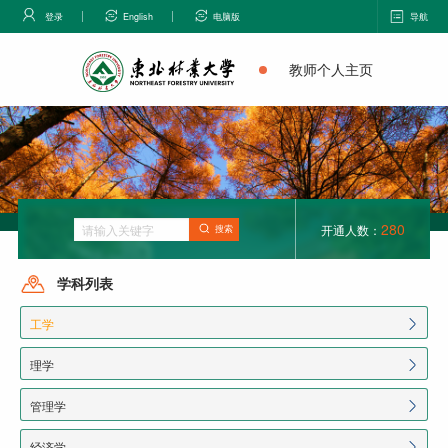
登录
English
电脑版
导航
教师个人主页
280
开通人数：
搜索
学科列表
工学
理学
管理学
经济学