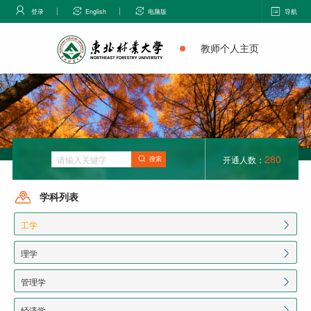
登录
English
电脑版
导航
教师个人主页
280
开通人数：
搜索
学科列表
工学
理学
管理学
经济学