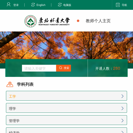
登录
English
电脑版
导航
教师个人主页
280
开通人数：
搜索
学科列表
工学
理学
管理学
经济学