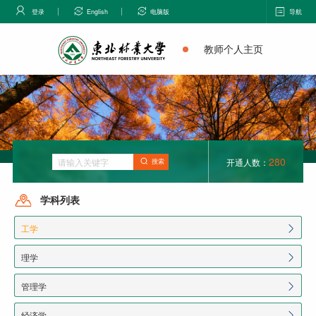
登录
English
电脑版
导航
教师个人主页
280
开通人数：
搜索
学科列表
工学
理学
管理学
经济学