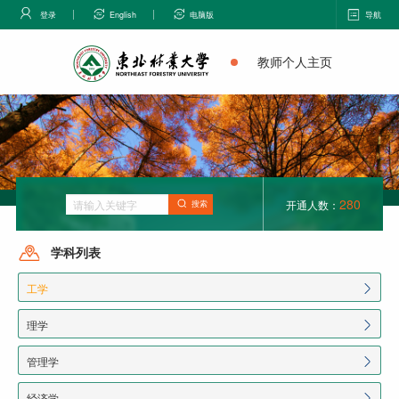
登录
English
电脑版
导航
教师个人主页
280
开通人数：
搜索
学科列表
工学
理学
管理学
经济学