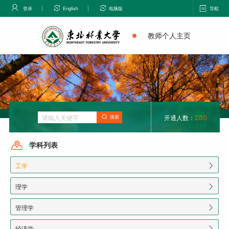
登录
English
电脑版
导航
教师个人主页
280
开通人数：
搜索
学科列表
工学
理学
管理学
经济学