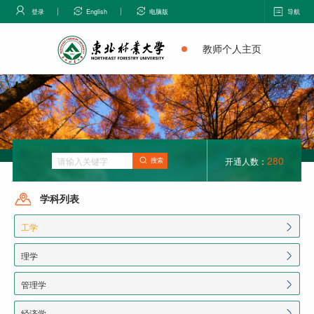
登录
English
电脑版
导航
教师个人主页
280
开通人数：
搜索
学科列表
工学
理学
管理学
经济学