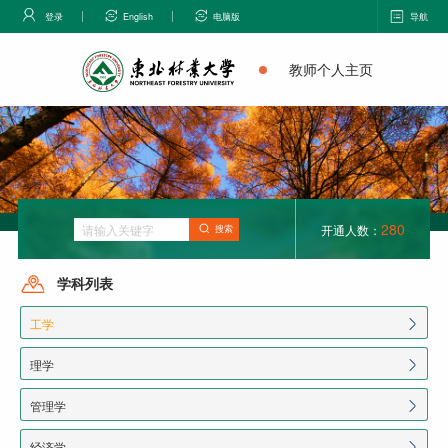
登录
English
电脑版
导航
教师个人主页
280
开通人数：
搜索
学科列表
工学
理学
管理学
经济学