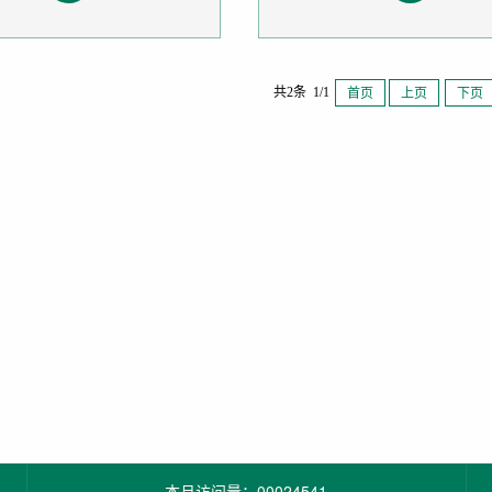
共2条 1/1
首页
上页
下页
本月访问量：
00024541