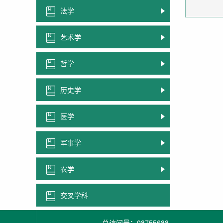
法学
艺术学
哲学
历史学
医学
军事学
农学
交叉学科
总访问量：
08755688