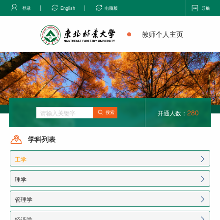
登录
English
电脑版
导航
教师个人主页
280
开通人数：
搜索
学科列表
工学
理学
管理学
经济学